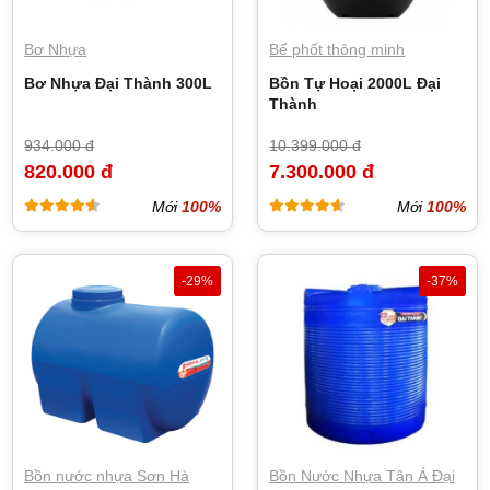
Bơ Nhựa
Bể phốt thông minh
Bơ Nhựa Đại Thành 300L
Bồn Tự Hoại 2000L Đại
Thành
934.000 đ
10.399.000 đ
820.000 đ
7.300.000 đ
Mới
100%
Mới
100%
-29%
-37%
Bồn nước nhựa Sơn Hà
Bồn Nước Nhựa Tân Á Đại