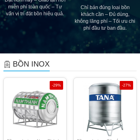
miễn phí toàn quốc – Tư
Chỉ bán đúng loại bồn
vấn vị trí đặt bồn hiệu quả.
khách cần – Đủ dùng,
không lãng phí – Tối ưu chi
phí đầu tư ban đầu.
BỒN INOX
-29%
-27%