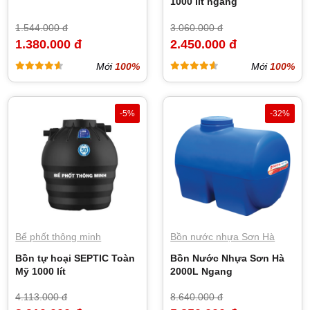
1000 lít ngang
1.544.000 đ
3.060.000 đ
1.380.000 đ
2.450.000 đ
Mới
100%
Mới
100%
-5%
-32%
Bể phốt thông minh
Bồn nước nhựa Sơn Hà
Bồn tự hoại SEPTIC Toàn
Bồn Nước Nhựa Sơn Hà
Mỹ 1000 lít
2000L Ngang
4.113.000 đ
8.640.000 đ