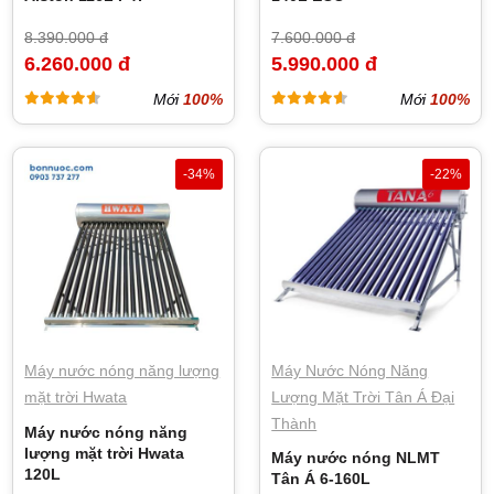
8.390.000 đ
7.600.000 đ
6.260.000 đ
5.990.000 đ
Mới
100%
Mới
100%
-34%
-22%
Máy nước nóng năng lượng
Máy Nước Nóng Năng
mặt trời Hwata
Lượng Mặt Trời Tân Á Đại
Thành
Máy nước nóng năng
lượng mặt trời Hwata
Máy nước nóng NLMT
120L
Tân Á 6-160L