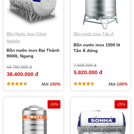
Bồn Nước Inox Công
Bồn nước inox Tân Á
Nghiệp
Bồn nước inox 1500 lít
Bồn nước inox Đại Thành
Tân Á đứng
9000L Ngang
7.939.000 đ
44.700.000 đ
5.820.000 đ
38.400.000 đ
Mới
100%
Mới
100%
-24%
-25%