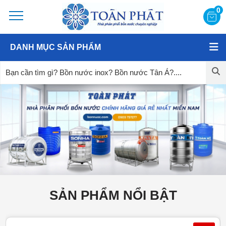
0
DANH MỤC SẢN PHẨM
SẢN PHẨM NỔI BẬT