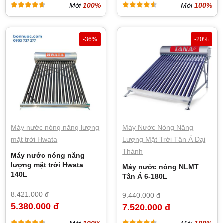
Mới
100%
Mới
100%
-36%
-20%
Máy nước nóng năng lượng
Máy Nước Nóng Năng
mặt trời Hwata
Lượng Mặt Trời Tân Á Đại
Thành
Máy nước nóng năng
lượng mặt trời Hwata
Máy nước nóng NLMT
140L
Tân Á 6-180L
8.421.000 đ
9.440.000 đ
5.380.000 đ
7.520.000 đ