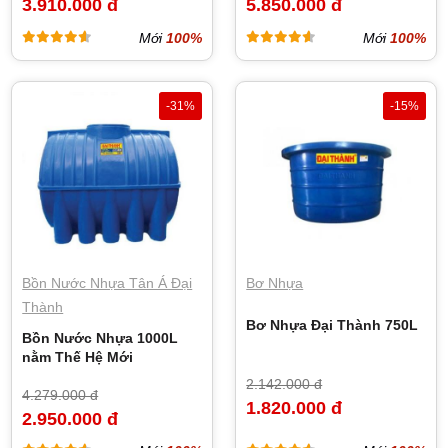
3.910.000 đ
5.850.000 đ
Mới
100%
Mới
100%
-31%
-15%
Bồn Nước Nhựa Tân Á Đại
Bơ Nhựa
Thành
Bơ Nhựa Đại Thành 750L
Bồn Nước Nhựa 1000L
nằm Thế Hệ Mới
2.142.000 đ
4.279.000 đ
1.820.000 đ
2.950.000 đ