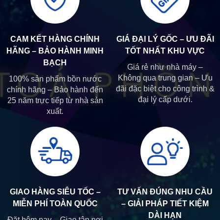
CAM KẾT HÀNG CHÍNH
GIÁ ĐẠI LÝ GỐC – ƯU ĐÃI
HÃNG – BẢO HÀNH MINH
TỐT NHẤT KHU VỰC
BẠCH
Giá rẻ như nhà máy –
Không qua trung gian – Ưu
100% sản phẩm bồn nước
đãi đặc biệt cho công trình &
chính hãng – Bảo hành đến
đại lý cấp dưới.
25 năm trực tiếp từ nhà sản
xuất.
GIAO HÀNG SIÊU TỐC –
TƯ VẤN ĐÚNG NHU CẦU
MIỄN PHÍ TOÀN QUỐC
– GIẢI PHÁP TIẾT KIỆM
DÀI HẠN
Đặt hôm nay – Giao tận nơi