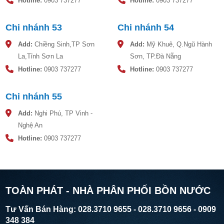
Hotline:
0903 737277
Hotline:
0903 737277
Chi nhánh 53
Chi nhánh 54
Add:
Chiềng Sinh,TP Sơn
Add:
Mỹ Khuê, Q.Ngũ Hành
La,Tỉnh Sơn La
Sơn, TP.Đà Nẵng
Hotline:
0903 737277
Hotline:
0903 737277
Chi nhánh 55
Add:
Nghi Phú, TP Vinh -
Nghệ An
Hotline:
0903 737277
TOÀN PHÁT - NHÀ PHÂN PHỐI BỒN NƯỚC
Tư Vấn Bán Hàng: 028.3710 9655 - 028.3710 9656 - 0909
348 384