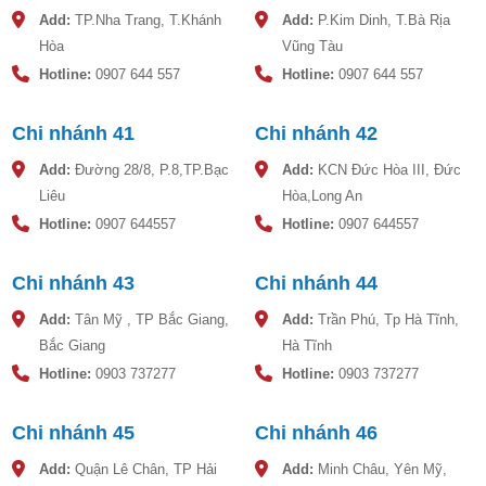
Add:
TP.Nha Trang, T.Khánh
Add:
P.Kim Dinh, T.Bà Rịa
Hòa
Vũng Tàu
Hotline:
0907 644 557
Hotline:
0907 644 557
Chi nhánh 41
Chi nhánh 42
Add:
Đường 28/8, P.8,TP.Bạc
Add:
KCN Đức Hòa III, Đức
Liêu
Hòa,Long An
Hotline:
0907 644557
Hotline:
0907 644557
Chi nhánh 43
Chi nhánh 44
Add:
Tân Mỹ , TP Bắc Giang,
Add:
Trần Phú, Tp Hà Tĩnh,
Bắc Giang
Hà Tĩnh
Hotline:
0903 737277
Hotline:
0903 737277
Chi nhánh 45
Chi nhánh 46
Add:
Quận Lê Chân, TP Hải
Add:
Minh Châu, Yên Mỹ,