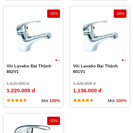
-20%
-20%
Vòi Lavabo Đại Thành
Vòi Lavabo Đại Thành
802V1
801V1
1.520.000 đ
1.420.000 đ
1.220.000 đ
1.136.000 đ
Mới
100%
Mới
100%
-20%