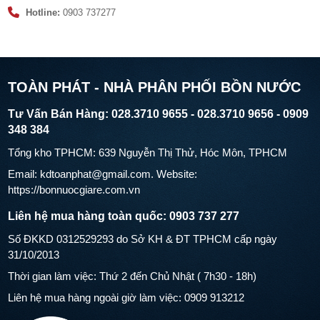
Hotline:
0903 737277
TOÀN PHÁT - NHÀ PHÂN PHỐI BỒN NƯỚC
Tư Vấn Bán Hàng: 028.3710 9655 - 028.3710 9656 - 0909
348 384
Tổng kho TPHCM: 639 Nguyễn Thị Thử, Hóc Môn, TPHCM
Email: kdtoanphat@gmail.com. Website:
https://bonnuocgiare.com.vn
Liên hệ mua hàng toàn quốc: 0903 737 277
Số ĐKKD 0312529293 do Sở KH & ĐT TPHCM cấp ngày
31/10/2013
Thời gian làm việc: Thứ 2 đến Chủ Nhật ( 7h30 - 18h)
Liên hệ mua hàng ngoài giờ làm việc: 0909 913212