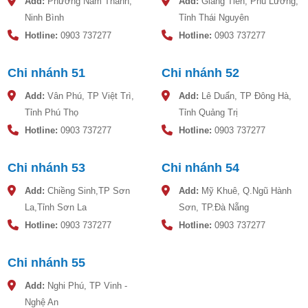
Add:
Phường Nam Thành,
Add:
Giang Tiên, Phú Lương,
Ninh Bình
Tỉnh Thái Nguyên
Hotline:
0903 737277
Hotline:
0903 737277
Chi nhánh 51
Chi nhánh 52
Add:
Vân Phú, TP Việt Trì,
Add:
Lê Duẩn, TP Đông Hà,
Tỉnh Phú Thọ
Tỉnh Quảng Trị
Hotline:
0903 737277
Hotline:
0903 737277
Chi nhánh 53
Chi nhánh 54
Add:
Chiềng Sinh,TP Sơn
Add:
Mỹ Khuê, Q.Ngũ Hành
La,Tỉnh Sơn La
Sơn, TP.Đà Nẵng
Hotline:
0903 737277
Hotline:
0903 737277
Chi nhánh 55
Add:
Nghi Phú, TP Vinh -
Nghệ An