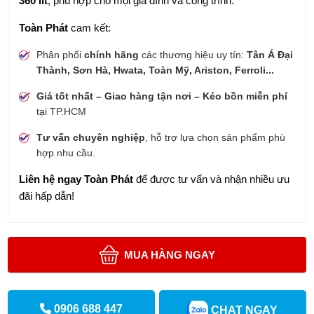
360 lít
, phù hợp cho mọi gia đình và công trình.
Toàn Phát
cam kết:
Phân phối
chính hãng
các thương hiệu uy tín:
Tân Á Đại
Thành, Sơn Hà, Hwata, Toàn Mỹ, Ariston, Ferroli...
Giá tốt nhất – Giao hàng tận nơi – Kéo bồn miễn phí
tại TP.HCM
Tư vấn chuyên nghiệp
, hỗ trợ lựa chọn sản phẩm phù
hợp nhu cầu.
Liên hệ ngay Toàn Phát
để được tư vấn và nhận nhiều ưu
đãi hấp dẫn!
MUA HÀNG NGAY
0906 688 447
CHAT NGAY