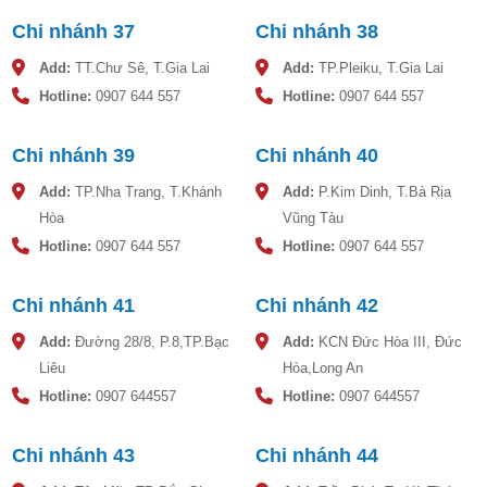
năng lượng mặt trời
Chi nhánh 37
Chi nhánh 38
Trước khi lắp đặt máy nước nóng năng lượng mặt trời thì bạn
Add:
TT.Chư Sê, T.Gia Lai
Add:
TP.Pleiku, T.Gia Lai
cần lưu ý một số vấn đề sau:
Hotline:
0907 644 557
Hotline:
0907 644 557
Vị trí lắp đặt:
Vị trí lắp đặt là yếu tố rất quan trọng bởi đây sẽ là nơi cần có
Chi nhánh 39
Chi nhánh 40
độ chắc chắn, cứng cáp để chịu tải được khối lượng lớn
Add:
TP.Nha Trang, T.Khánh
Add:
P.Kim Dinh, T.Bà Rịa
nước mà không gây ảnh hưởng lâu dài.
Hòa
Vũng Tàu
Đồng thời cần chọn vị trí có độ hấp thụ ánh sáng mặt trời tốt,
Hotline:
0907 644 557
Hotline:
0907 644 557
tránh những vật cản che khuất như mái che, bóng cây,...
Thông thường hiện nay người ta thường thiết kế đặt ở trên
Chi nhánh 41
Chi nhánh 42
sân thượng hoặc mái nhà cao.
Add:
Đường 28/8, P.8,TP.Bạc
Add:
KCN Đức Hòa III, Đức
Liêu
Hòa,Long An
Hotline:
0907 644557
Hotline:
0907 644557
Chi nhánh 43
Chi nhánh 44