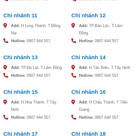
Lớp bảo ôn của máy năng lượng mặt trời Toàn Mỹ SOLGO
200L: Sản xuất trên công nghệ phun nén áp lực cao, khả
Chi nhánh 11
Chi nhánh 12
năng giữ nhiệt lên đến 72 giờ.
may nuoc nong nang luong mat troi SOLGO
Add:
H.Long Thành, T.Đồng
Add:
TP.Bảo Lộc, T.Lâm
Nai
Đồng
Nguyên lý hoạt động máy nước nóng năng
Hotline:
0907 644 557
Hotline:
0907 644 557
lượng mặt trời Toàn Mỹ SOLGO 200L
Chi nhánh 13
Chi nhánh 14
Khi ánh nắng chiếu vào các ống thủy tinh chân không, với tính
năng hấp thụ ánh nắng mặt trời, các ống này sẽ chuyển hóa
Add:
TP.Đà Lạt, T.Lâm Đồng
Add:
H.Tân Biên, T.Tây Ninh
quang năng thành nhiệt năng, trong khi đối với nguyên lý tỉ
Hotline:
0907 644 557
Hotline:
0907 644 557
trọng của nước lạnh lớn hơn tỷ trọng của nước nóng đã hình
thành nên một vòng tuần hoàn tự nhiên, liên tục nước lạnh đi
Chi nhánh 15
Chi nhánh 16
xuống, nước nóng đi lên quá trình đó hoạt động không ngừng
Add:
H.Hòa Thành, T.Tây
Add:
H.Châu Thành, T.Tiền
khiến cho nhiệt độ trong bình luôn tăng lên.
Ninh
Giang
Hotline:
0907 644 557
Hotline:
0907 644 557
Chi nhánh 17
Chi nhánh 18