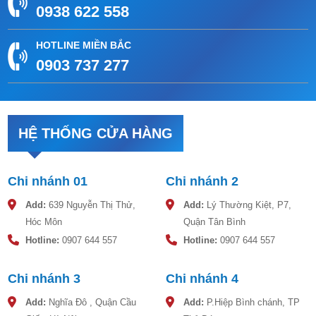
0938 622 558
HOTLINE MIỀN BẮC
0903 737 277
3 sơ đồ lắp đặt máy nước nóng năng lượng mặt trời thông
dụng
HỆ THỐNG CỬA HÀNG
Máy nước nóng năng lượng mặt trời Toàn Mỹ SOLGO 200L
là sản phẩm cao cấp của công ty Toàn Mỹ. Đây là sản phẩm
cao cấp, chất lượng nhưng giá bán đang ở mức rất hấp dẫn.
Chi nhánh 01
Chi nhánh 2
Mời quý khách hàng xem thông tin bên dưới để hiểu rõ hơn
sản phẩm mới của Toàn Mỹ.
Add:
639 Nguyễn Thị Thử,
Add:
Lý Thường Kiệt, P7,
Hóc Môn
Quận Tân Bình
Hotline:
0907 644 557
Hotline:
0907 644 557
Chi nhánh 3
Chi nhánh 4
Add:
Nghĩa Đô , Quận Cầu
Add:
P.Hiệp Bình chánh, TP