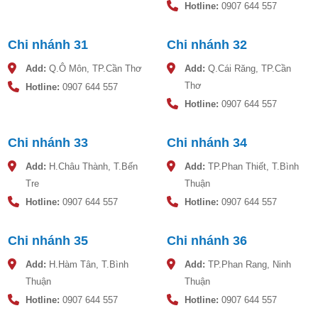
Hotline:
0907 644 557
Bên cạnh đó, sản phẩm sử dụng ruột bình Inox SUS 304
với khả năng chịu được mọi nguồn nước. Không nhiễm từ,
có thể dùng trong mọi môi trường, kể cả môi trường đòi hỏi
Chi nhánh 31
Chi nhánh 32
độ sạch rất khắt khe.
Add:
Q.Ô Môn, TP.Cần Thơ
Add:
Q.Cái Răng, TP.Cần
Thơ
Hotline:
0907 644 557
Hotline:
0907 644 557
Chi nhánh 33
Chi nhánh 34
Add:
H.Châu Thành, T.Bến
Add:
TP.Phan Thiết, T.Bình
Tre
Thuận
Hotline:
0907 644 557
Hotline:
0907 644 557
Chi nhánh 35
Chi nhánh 36
Add:
H.Hàm Tân, T.Bình
Add:
TP.Phan Rang, Ninh
Thuận
Thuận
Hotline:
0907 644 557
Hotline:
0907 644 557
Một số lưu ý trước khi lắp đặt máy nước nóng