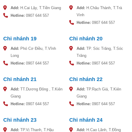
Add:
H.Cai Lậy, T.Tiền Giang
Add:
H.Châu Thành, T.Trà
Vinh
Hotline:
0907 644 557
Hotline:
0907 644 557
Chi nhánh 19
Chi nhánh 20
Add:
Phó Cơ Điều, T.Vĩnh
Add:
TP. Sóc Trăng, T.Sóc
Long
Trăng
Ưu điểm vượt trội của máy nước nóng năng
Hotline:
0907 644 557
Hotline:
0907 644 557
lượng mặt trời Toàn Mỹ SOLGO 200L
Thân thiện với môi trường: Sản phẩm sử dụng từ nguồn
Chi nhánh 21
Chi nhánh 22
ánh năng lượng ánh sáng mặt trời nên không gây ra các
tác hại ảnh hưởng đến môi trường xung quanh
Add:
TT.Dương Đông , T.Kiên
Add:
TP.Rạch Giá, T.Kiên
Giang
Giang
An toàn khi sử dụng: Khi sử dụng sản phẩm, các nguy cơ
Hotline:
0907 644 557
Hotline:
0907 644 557
cháy nổ, chập điện được loại bỏ hoàn toàn để đảm bảo an
toàn và sức khỏe cho người sử dụng.
Chi nhánh 23
Chi nhánh 24
Tiết kiệm điện 100%: Với chi phí trung bình tạo nên nguồn
nước nóng là 10VNĐ/1L khi sử dụng máy năng lượng mặt
Add:
TP.Vị Thanh, T.Hậu
Add:
H.Cao Lãnh, T.Đồng