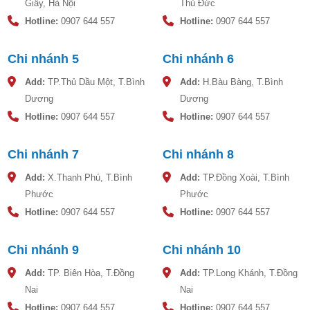
Giấy, Hà Nội
Thủ Đức
Hotline:
0907 644 557
Hotline:
0907 644 557
Chi nhánh 5
Chi nhánh 6
Add:
TP.Thủ Dầu Một, T.Bình
Add:
H.Bàu Bàng, T.Bình
Tiêu chuẩn kỹ thuật máy nước nóng năng
lượng mặt trời Toàn Mỹ SOLGO 200L
Dương
Dương
Hotline:
0907 644 557
Hotline:
0907 644 557
Bên ngoài bình bảo ôn được sản xuất bằng inox cao cấp,
độ bền cao, chịu được thời tiết của môi trường khắc nghiệt.
Chi nhánh 7
Chi nhánh 8
Bên trong ruột bình bảo ôn sử dụng inox SUS 304 làm
nguyên liệu, đảm bảo an toàn vệ sinh nguồn nước, hạn chế
Add:
X.Thanh Phú, T.Bình
Add:
TP.Đồng Xoài, T.Bình
nguy cơ ăn mòn kim loại.
Phước
Phước
Ống thủy tinh chân không tráng 5 lớp, trong đó có tráng
Hotline:
0907 644 557
Hotline:
0907 644 557
đồng (Cu) giúp hấp thụ nhiệt nhanh, tận dụng tối đa ánh
sáng mặt trời.
Chi nhánh 9
Chi nhánh 10
Chân đế máy năng lượng mặt trời Toàn Mỹ I304: Sử dụng
Add:
TP. Biên Hòa, T.Đồng
Add:
TP.Long Khánh, T.Đồng
inox 304, độ bền cao hơn, hạn chế tối đa nguy hại rỉ sét,
Nai
Nai
đảm bảo an toàn cao cho máy năng lượng.
Hotline:
0907 644 557
Hotline:
0907 644 557