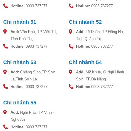
Hotline:
0903 737277
Hotline:
0903 737277
Chi nhánh 51
Chi nhánh 52
Add:
Vân Phú, TP Việt Trì,
Add:
Lê Duẩn, TP Đông Hà,
Tỉnh Phú Thọ
Tỉnh Quảng Trị
Hotline:
0903 737277
Hotline:
0903 737277
Chi nhánh 53
Chi nhánh 54
Add:
Chiềng Sinh,TP Sơn
Add:
Mỹ Khuê, Q.Ngũ Hành
La,Tỉnh Sơn La
Sơn, TP.Đà Nẵng
Thời điểm lắp đặt
Hotline:
0903 737277
Hotline:
0903 737277
Thời điểm lắp đặt hiệu quả sẽ là buổi sáng vì lúc này lượng
nhiệt mặt trời đang tăng dần, khi bạn lắp đặt xong thì cũng có
Chi nhánh 55
thể kiểm tra quá trình hoạt động máy ngay lập tức thay vì phải
chờ đợi đến ngày hôm sau.
Add:
Nghi Phú, TP Vinh -
Nghệ An
Hotline:
0903 737277