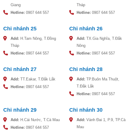
trời. Đây chắc chắn sẽ là lựa chọn hàng đầu cho nhu cầu
Giang
Tháp
sử dụng của khách hàng.
Hotline:
0907 644 557
Hotline:
0907 644 557
Máy nước nóng năng lượng mặt trời Toàn Mỹ SOLGO
200L sử dụng hoàn toàn bằng điện năng- tiết kiệm điện
Chi nhánh 25
Chi nhánh 26
100%.
Add:
H.Tam Nông, T.Đồng
Add:
TX.Gia Nghĩa, T.Đắk
Máy nước nóng năng lượng mặt trời Toàn Mỹ SOLGO
Tháp
Nông
được sản xuất theo công nghệ Châu Âu. Đặc biệt nguyên
liệu Inox SUS 304/BA và công nghệ phun sơn tĩnh điện nên
Hotline:
0907 644 557
Hotline:
0907 644 557
rất thích hợp các khu vực có khí hậu đại dương và các
vùng có độ PH cao.
Chi nhánh 27
Chi nhánh 28
Sản phẩm hoạt động theo nguyên tắc là sử dụng nguồn ánh
Add:
TT.Eakar, T.Đắk Lắk
Add:
TP.Buôn Ma Thuột,
nắng mặt trời để làm nóng nước cung cấp nguồn nước
T.Đắk Lắk
Hotline:
0907 644 557
nóng sinh hoạt cho gia đình.
Hotline:
0907 644 557
Giúp gia đình tiết kiệm được một khoản lớn tiền điện hàng
tháng
Chi nhánh 29
Chi nhánh 30
Đồng thời sản phẩm an toàn hơn với những máy nước
Add:
H.Cái Nước, T.Cà Mau
Add:
Vành Đai 1, P.9, TP.Cà
nóng bằng điện, tránh được mọi nguy cơ tiềm tàng rò rỉ điện
trong quá trình sử dụng gây nguy hiểm đến người dùng
Mau
Hotline:
0907 644 557