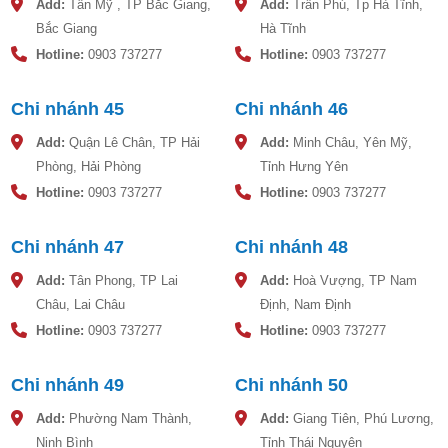
Add:
Tân Mỹ , TP Bắc Giang,
Add:
Trần Phú, Tp Hà Tĩnh,
Bắc Giang
Hà Tĩnh
Hotline:
0903 737277
Hotline:
0903 737277
Chi nhánh 45
Chi nhánh 46
Add:
Quận Lê Chân, TP Hải
Add:
Minh Châu, Yên Mỹ,
Phòng, Hải Phòng
Tỉnh Hưng Yên
Hotline:
0903 737277
Hotline:
0903 737277
Chi nhánh 47
Chi nhánh 48
Điều kiện nguồn nước
Add:
Tân Phong, TP Lai
Add:
Hoà Vượng, TP Nam
Để máy nước nóng có thể hoạt động hiệu quả thì cần thiết kế
Châu, Lai Châu
Định, Nam Định
nguồn nước thuận lợi. Thông thường người ta sẽ lắp đặt máy
nước nóng thấp hơn bồn chứa nước từ 1 đến 2m để nguồn
Hotline:
0903 737277
Hotline:
0903 737277
nước được cung cấp thường xuyên.
Máy nước nóng thấp hơn bồn chứa nước từ 1 đến 2m.
Chi nhánh 49
Chi nhánh 50
Add:
Phường Nam Thành,
Add:
Giang Tiên, Phú Lương,
Ninh Bình
Tỉnh Thái Nguyên