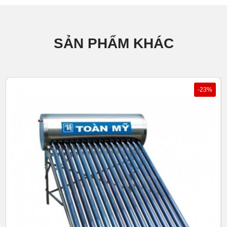
SẢN PHẨM KHÁC
3 TRƯỜNG HỢP LẮP ĐẶT MÁY NƯỚC NÓNG
NĂNG LƯỢNG MẶT TRỜI THÔNG DỤNG
1. Máy nước nóng năng lượng mặt trời – bồn đứng, chân
-23%
cao từ 0.8m -1.2m
Bồn nước lắp trên khung chân cao giúp tạo áp lực nước tự
nhiên cấp sang máy nước nóng, nước chảy mạnh, ổn định
khi sử dụng.
Phù hợp với sân thượng có diện tích hạn chế.
Nhà quá cao tầng không nên đặt bồn đứng, do chịu tác
động gió lớn, dễ rung lắc.
2. Máy nước nóng năng lượng mặt trời – bồn ngang,
chân cao từ 0.8m -1.2m
Bồn ngang kết hợp chân cao để đảm bảo áp lực nước cấp