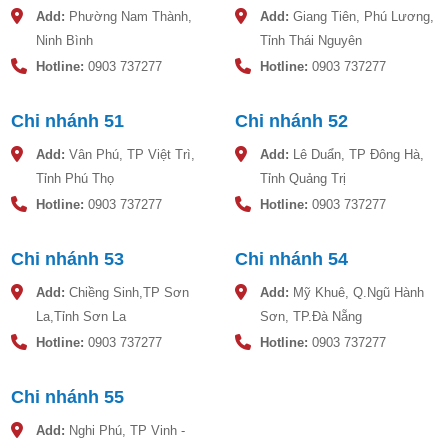
Add:
Phường Nam Thành,
Add:
Giang Tiên, Phú Lương,
Ninh Bình
Tỉnh Thái Nguyên
Hotline:
0903 737277
Hotline:
0903 737277
Chi nhánh 51
Chi nhánh 52
Add:
Vân Phú, TP Việt Trì,
Add:
Lê Duẩn, TP Đông Hà,
Tỉnh Phú Thọ
Tỉnh Quảng Trị
Hotline:
0903 737277
Hotline:
0903 737277
Chi nhánh 53
Chi nhánh 54
Add:
Chiềng Sinh,TP Sơn
Add:
Mỹ Khuê, Q.Ngũ Hành
La,Tỉnh Sơn La
Sơn, TP.Đà Nẵng
Hotline:
0903 737277
Hotline:
0903 737277
Chi nhánh 55
Add:
Nghi Phú, TP Vinh -