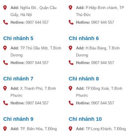
Add:
Nghĩa Đô , Quận Cầu
Add:
P.Hiệp Bình chánh, TP
Giấy, Hà Nội
Thủ Đức
Hotline:
0907 644 557
Hotline:
0907 644 557
Chi nhánh 5
Chi nhánh 6
Add:
TP.Thủ Dầu Một, T.Bình
Add:
H.Bàu Bàng, T.Bình
Dương
Dương
Hotline:
0907 644 557
Hotline:
0907 644 557
Chi nhánh 7
Chi nhánh 8
Add:
X.Thanh Phú, T.Bình
Add:
TP.Đồng Xoài, T.Bình
Phước
Phước
Hotline:
0907 644 557
Hotline:
0907 644 557
Chi nhánh 9
Chi nhánh 10
Add:
TP. Biên Hòa, T.Đồng
Add:
TP.Long Khánh, T.Đồng