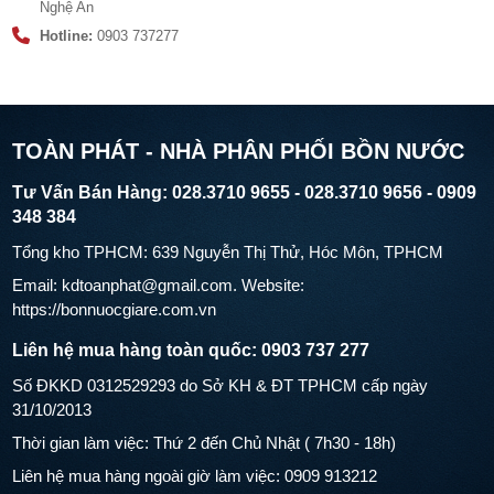
Nghệ An
Hotline:
0903 737277
TOÀN PHÁT - NHÀ PHÂN PHỐI BỒN NƯỚC
Tư Vấn Bán Hàng: 028.3710 9655 - 028.3710 9656 - 0909
348 384
Tổng kho TPHCM: 639 Nguyễn Thị Thử, Hóc Môn, TPHCM
Email: kdtoanphat@gmail.com. Website:
https://bonnuocgiare.com.vn
Liên hệ mua hàng toàn quốc: 0903 737 277
Số ĐKKD 0312529293 do Sở KH & ĐT TPHCM cấp ngày
31/10/2013
Thời gian làm việc: Thứ 2 đến Chủ Nhật ( 7h30 - 18h)
Liên hệ mua hàng ngoài giờ làm việc: 0909 913212