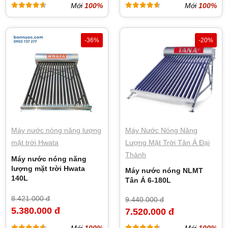
Mới
100%
Mới
100%
-36%
-20%
Máy nước nóng năng lượng
Máy Nước Nóng Năng
mặt trời Hwata
Lượng Mặt Trời Tân Á Đại
Thành
Máy nước nóng năng
lượng mặt trời Hwata
Máy nước nóng NLMT
140L
Tân Á 6-180L
8.421.000 đ
9.440.000 đ
5.380.000 đ
7.520.000 đ