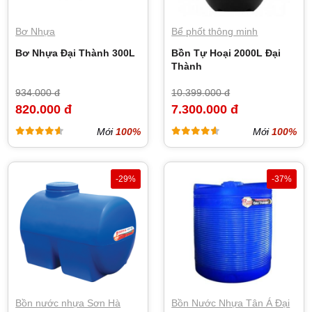
Bơ Nhựa
Bể phốt thông minh
Bơ Nhựa Đại Thành 300L
Bồn Tự Hoại 2000L Đại
Thành
934.000 đ
10.399.000 đ
820.000 đ
7.300.000 đ
Mới
100%
Mới
100%
-29%
-37%
Bồn nước nhựa Sơn Hà
Bồn Nước Nhựa Tân Á Đại