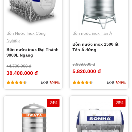
Bồn Nước Inox Công
Bồn nước inox Tân Á
Nghiệp
Bồn nước inox 1500 lít
Bồn nước inox Đại Thành
Tân Á đứng
9000L Ngang
7.939.000 đ
44.700.000 đ
5.820.000 đ
38.400.000 đ
Mới
100%
Mới
100%
-24%
-25%