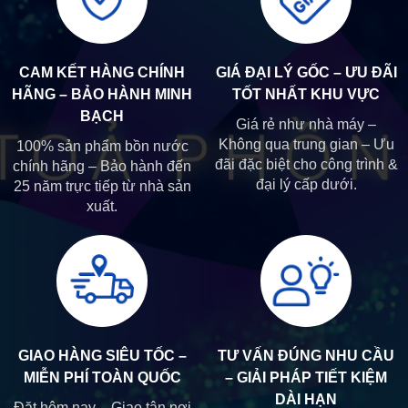
CAM KẾT HÀNG CHÍNH
GIÁ ĐẠI LÝ GỐC – ƯU ĐÃI
HÃNG – BẢO HÀNH MINH
TỐT NHẤT KHU VỰC
BẠCH
Giá rẻ như nhà máy –
Không qua trung gian – Ưu
100% sản phẩm bồn nước
đãi đặc biệt cho công trình &
chính hãng – Bảo hành đến
đại lý cấp dưới.
25 năm trực tiếp từ nhà sản
xuất.
GIAO HÀNG SIÊU TỐC –
TƯ VẤN ĐÚNG NHU CẦU
MIỄN PHÍ TOÀN QUỐC
– GIẢI PHÁP TIẾT KIỆM
DÀI HẠN
Đặt hôm nay – Giao tận nơi