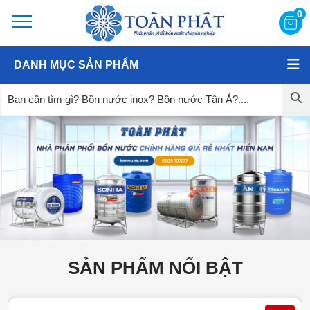
0
DANH MỤC SẢN PHẨM
SẢN PHẨM NỔI BẬT