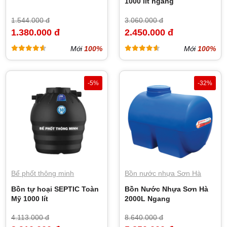
1000 lít ngang
1.544.000 đ
3.060.000 đ
1.380.000 đ
2.450.000 đ
Mới
100%
Mới
100%
-5%
-32%
Bể phốt thông minh
Bồn nước nhựa Sơn Hà
Bồn tự hoại SEPTIC Toàn
Bồn Nước Nhựa Sơn Hà
Mỹ 1000 lít
2000L Ngang
4.113.000 đ
8.640.000 đ