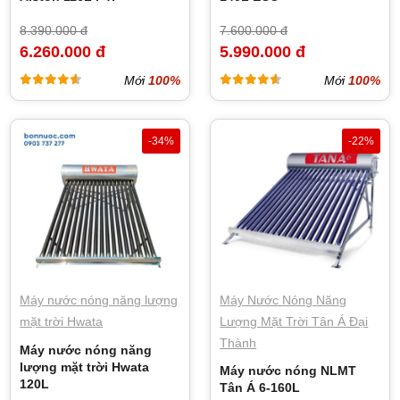
8.390.000 đ
7.600.000 đ
6.260.000 đ
5.990.000 đ
Mới
100%
Mới
100%
-34%
-22%
Máy nước nóng năng lượng
Máy Nước Nóng Năng
mặt trời Hwata
Lượng Mặt Trời Tân Á Đại
Thành
Máy nước nóng năng
lượng mặt trời Hwata
Máy nước nóng NLMT
120L
Tân Á 6-160L