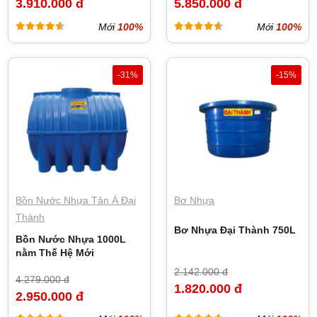
3.910.000 đ
5.850.000 đ
Mới
100%
Mới
100%
-31%
-15%
Bồn Nước Nhựa Tân Á Đại
Bơ Nhựa
Thành
Bơ Nhựa Đại Thành 750L
Bồn Nước Nhựa 1000L
nằm Thế Hệ Mới
2.142.000 đ
4.279.000 đ
1.820.000 đ
2.950.000 đ