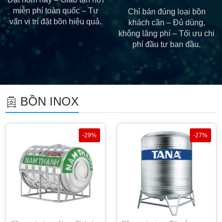
miễn phí toàn quốc – Tư
Chỉ bán đúng loại bồn
vấn vị trí đặt bồn hiệu quả.
khách cần – Đủ dùng,
không lãng phí – Tối ưu chi
phí đầu tư ban đầu.
BỒN INOX
-29%
-27%