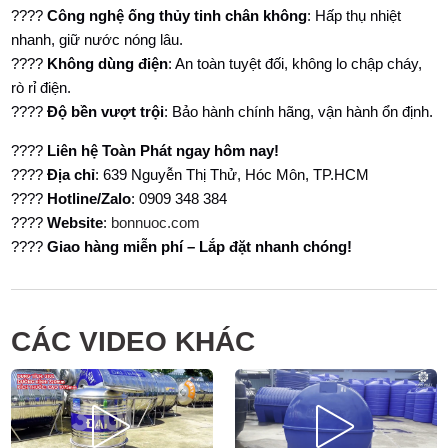
????
Công nghệ ống thủy tinh chân không
: Hấp thụ nhiệt
nhanh, giữ nước nóng lâu.
????
Không dùng điện
: An toàn tuyệt đối, không lo chập cháy,
rò rỉ điện.
????
Độ bền vượt trội
: Bảo hành chính hãng, vận hành ổn định.
????
Liên hệ Toàn Phát ngay hôm nay!
????
Địa chỉ
: 639 Nguyễn Thị Thử, Hóc Môn, TP.HCM
????
Hotline/Zalo
: 0909 348 384
????
Website
:
bonnuoc.com
????
Giao hàng miễn phí – Lắp đặt nhanh chóng!
CÁC VIDEO KHÁC