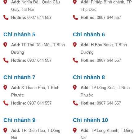
Add:
Nghĩa Đô , Quận Cầu
Add:
P.Hiệp Bình chánh, TP
Giấy, Hà Nội
Thủ Đức
Hotline:
0907 644 557
Hotline:
0907 644 557
Chi nhánh 5
Chi nhánh 6
Add:
TP.Thủ Dầu Một, T.Bình
Add:
H.Bàu Bàng, T.Bình
Dương
Dương
Hotline:
0907 644 557
Hotline:
0907 644 557
Chi nhánh 7
Chi nhánh 8
Add:
X.Thanh Phú, T.Bình
Add:
TP.Đồng Xoài, T.Bình
Phước
Phước
Hotline:
0907 644 557
Hotline:
0907 644 557
Chi nhánh 9
Chi nhánh 10
Add:
TP. Biên Hòa, T.Đồng
Add:
TP.Long Khánh, T.Đồng
Nai
Nai