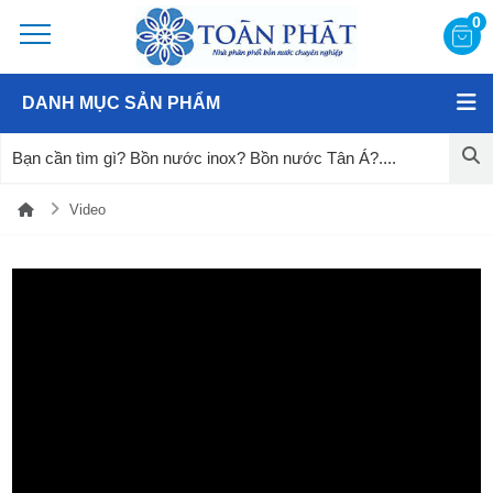
0
DANH MỤC SẢN PHẨM
Video