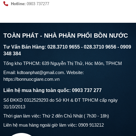
Hotline:
0903 737277
TOÀN PHÁT - NHÀ PHÂN PHỐI BỒN NƯỚC
Tư Vấn Bán Hàng: 028.3710 9655 - 028.3710 9656 - 0909
348 384
Tổng kho TPHCM: 639 Nguyễn Thị Thử, Hóc Môn, TPHCM
Email: kdtoanphat@gmail.com. Website:
https://bonnuocgiare.com.vn
Liên hệ mua hàng toàn quốc: 0903 737 277
Số ĐKKD 0312529293 do Sở KH & ĐT TPHCM cấp ngày
31/10/2013
Thời gian làm việc: Thứ 2 đến Chủ Nhật ( 7h30 - 18h)
Liên hệ mua hàng ngoài giờ làm việc: 0909 913212