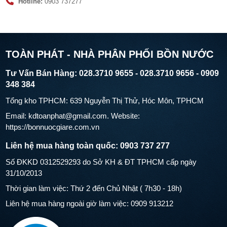
Hotline:
0903 737277
TOÀN PHÁT - NHÀ PHÂN PHỐI BỒN NƯỚC
Tư Vấn Bán Hàng: 028.3710 9655 - 028.3710 9656 - 0909
348 384
Tổng kho TPHCM: 639 Nguyễn Thị Thử, Hóc Môn, TPHCM
Email: kdtoanphat@gmail.com. Website:
https://bonnuocgiare.com.vn
Liên hệ mua hàng toàn quốc: 0903 737 277
Số ĐKKD 0312529293 do Sở KH & ĐT TPHCM cấp ngày
31/10/2013
Thời gian làm việc: Thứ 2 đến Chủ Nhật ( 7h30 - 18h)
Liên hệ mua hàng ngoài giờ làm việc: 0909 913212