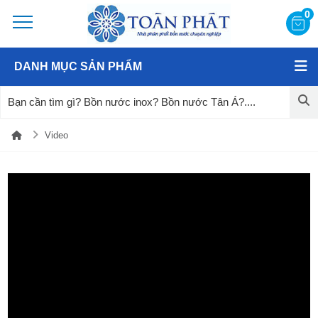
0
DANH MỤC SẢN PHẨM
Video