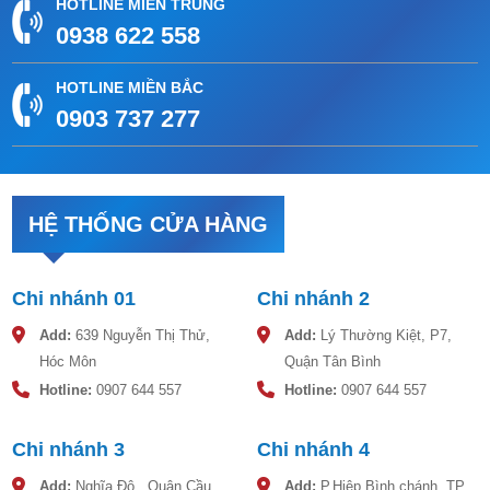
HOTLINE MIỀN TRUNG
0938 622 558
HOTLINE MIỀN BẮC
0903 737 277
HỆ THỐNG CỬA HÀNG
Chi nhánh 01
Chi nhánh 2
Add:
639 Nguyễn Thị Thử,
Add:
Lý Thường Kiệt, P7,
Hóc Môn
Quận Tân Bình
Hotline:
0907 644 557
Hotline:
0907 644 557
Chi nhánh 3
Chi nhánh 4
Add:
Nghĩa Đô , Quận Cầu
Add:
P.Hiệp Bình chánh, TP