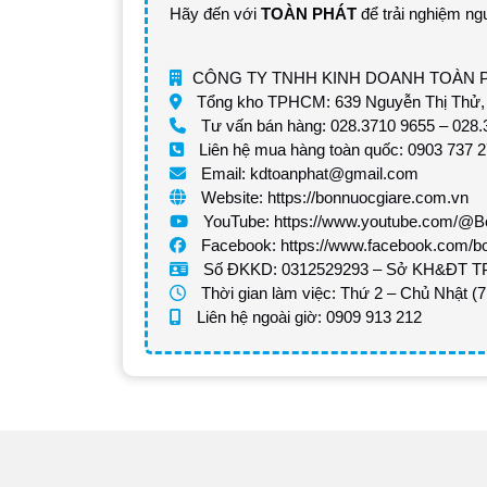
Hãy đến với
TOÀN PHÁT
để trải nghiệm ng
CÔNG TY TNHH KINH DOANH TOÀN 
Tổng kho TPHCM: 639 Nguyễn Thị Thử, 
Tư vấn bán hàng: 028.3710 9655 – 028.
Liên hệ mua hàng toàn quốc: 0903 737 
Email: kdtoanphat@gmail.com
Website: https://bonnuocgiare.com.vn
YouTube: https://www.youtube.com/@
Facebook: https://www.facebook.com/b
Số ĐKKD: 0312529293 – Sở KH&ĐT TP
Thời gian làm việc: Thứ 2 – Chủ Nhật (
Liên hệ ngoài giờ: 0909 913 212
Ưu điểm nổi bật: