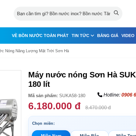
VỀ BỒN NƯỚC TOÀN PHÁT
TIN TỨC
BẢNG GIÁ
VIDEO
c Nóng Năng Lượng Mặt Trời Sơn Hà
Máy nước nóng Sơn Hà SU
180 lít
Hotline:
0906 
Mã sản phẩm:
SUKA58-180
6.180.000 đ
8.470.000 đ
Chọn miền:
Miền Nam
Miền Bắc
Miền Tru