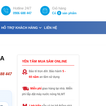
Hotline 24/7
Giỏ hàng
0
0906 688 447
Có
sản phẩm
HỖ TRỢ KHÁCH HÀNG
LIÊN HỆ
KA
YÊN TÂM MUA SẮM ONLINE
Bảo trì trọn đời. Bảo hành
5 -
688 447
60 năm
an tâm sử dụng
Miễn phí
giao hàng tại nhà. Miễn
phí lắp đặt máy nước nóng NLMT
ng
Linh kiện
sẵn có tại hệ thống nhà