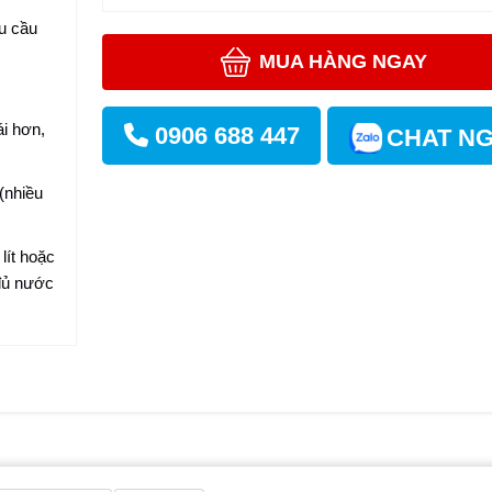
hu cầu
MUA HÀNG NGAY
ái hơn,
0906 688 447
CHAT N
(nhiều
lít hoặc
 đủ nước