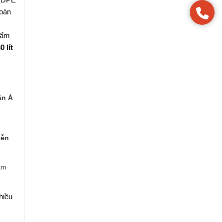
toàn
hẩm
0 lít
ân Á
iễn
ẩm
hiều