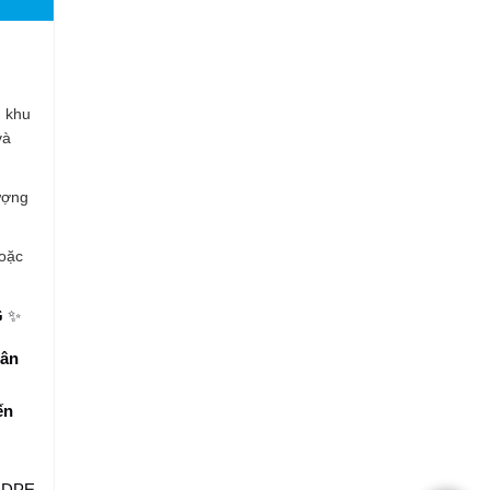
g khu
và
ượng
hoặc
G
✨
ân
ến
 HDPE