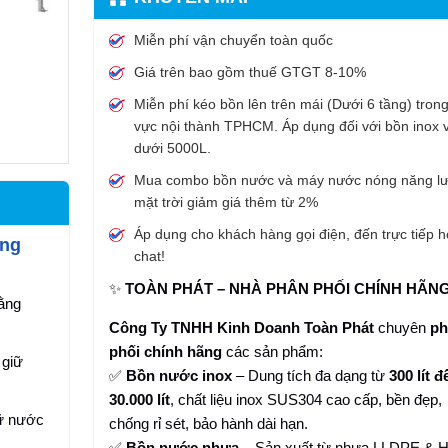
Miễn phí vận chuyển toàn quốc
Giá trên bao gồm thuế GTGT 8-10%
Miễn phí kéo bồn lên trên mái (Dưới 6 tầng) tron
vực nội thành TPHCM. Áp dụng đối với bồn inox 
dưới 5000L.
Mua combo bồn nước và máy nước nóng năng l
mặt trời giảm giá thêm từ 2%
Áp dụng cho khách hàng gọi điện, đến trực tiếp 
ăng
chat!
✨
TOÀN PHÁT – NHÀ PHÂN PHỐI CHÍNH HÃN
bằng
Công Ty TNHH Kinh Doanh Toàn Phát
chuyên
ph
phối chính hãng
các sản phẩm:
 giữ
✅
Bồn nước inox
– Dung tích đa dạng từ
300 lít đ
30.000 lít
, chất liệu inox SUS304 cao cấp, bền đẹp,
iữ nước
chống rỉ sét, bảo hành dài hạn.
✅
Bồn nước nhựa
– Sản xuất từ nhựa LLDPE &