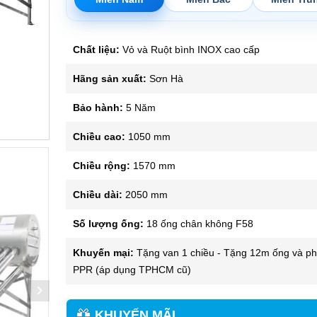
Chất liệu:
Vỏ và Ruột bình INOX cao cấp
Hãng sản xuất:
Sơn Hà
Bảo hành:
5 Năm
Chiều cao:
1050 mm
Chiều rộng:
1570 mm
Chiều dài:
2050 mm
Số lượng ống:
18 ống chân không F58
Khuyến mại:
Tặng van 1 chiều - Tặng 12m ống và ph
PPR (áp dụng TPHCM cũ)
KHUYẾN MÃI