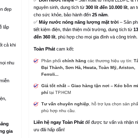
nguyên sinh, dung tích từ
300 lít đến 10.000 lít
, an 
ền đẹp
cho sức khỏe, bảo hành đến
25 năm
.
✅
Máy nước nóng năng lượng mặt trời
– Sản p
ễ lắp
tiết kiệm điện, thân thiện môi trường, dung tích từ
13
đến 360 lít
, phù hợp cho mọi gia đình và công trình.
t cả khi
Toàn Phát
cam kết:
Phân phối
chính hãng
các thương hiệu uy tín:
T
mọi nhu
Đại Thành, Sơn Hà, Hwata, Toàn Mỹ, Ariston,
Ferroli...
 miễn
Giá tốt nhất – Giao hàng tận nơi – Kéo bồn m
phí
tại TP.HCM
iện,
Tư vấn chuyên nghiệp
, hỗ trợ lựa chọn sản ph
phù hợp nhu cầu.
Liên hệ ngay Toàn Phát
để được tư vấn và nhận n
năng
ưu đãi hấp dẫn!
ng gia