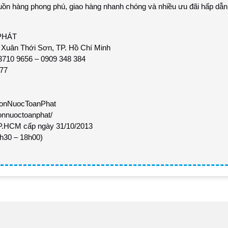
uồn hàng phong phú, giao hàng nhanh chóng và nhiều ưu đãi hấp dẫn
PHÁT
Xuân Thới Sơn, TP. Hồ Chí Minh
3710 9656 – 0909 348 384
277
BonNuocToanPhat
onnuoctoanphat/
.HCM cấp ngày 31/10/2013
7h30 – 18h00)