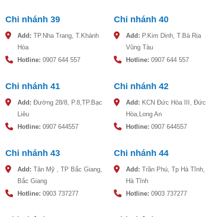
Khuyến mãi đặc biệt khi mua trọn bộ sản phẩm TADT
Chi nhánh 39
Chi nhánh 40
Add:
TP.Nha Trang, T.Khánh
Add:
P.Kim Dinh, T.Bà Rịa
Lưu ý khi lắp đặt bồn nước nhựa 10000L Đại Thành
Hòa
Vũng Tàu
- B
ồn nước nhựa Đại Thành 10.000 lít
khi lắp đặt phải được
Hotline:
0907 644 557
Hotline:
0907 644 557
đặt trên một mặt phẳng cố định.
- Hạn chế các tác động, va chạm cơ học trong quá trình lắp
Chi nhánh 41
Chi nhánh 42
đặt, vận chuyển và sử dụng.
Add:
Đường 28/8, P.8,TP.Bạc
Add:
KCN Đức Hòa III, Đức
Liêu
Hòa,Long An
Hotline:
0907 644557
Hotline:
0907 644557
Chi nhánh 43
Chi nhánh 44
Add:
Tân Mỹ , TP Bắc Giang,
Add:
Trần Phú, Tp Hà Tĩnh,
Bắc Giang
Hà Tĩnh
Bảo trì bảo dưỡng bồn nước nhựa Đại Thành 10000L
Hotline:
0903 737277
Hotline:
0903 737277
- Tùy điều kiện nguồn nước sử dụng mà tiến hành bảo trì -
bảo dưỡng sản phẩm, súc rửa lòng trong bồn nước nhựa.