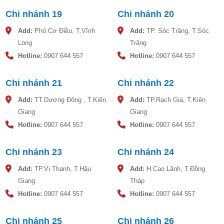
Chi nhánh 19
Chi nhánh 20
Lưu ý:
Thông số kỹ thuật nêu trên có dung sai ±8% (theo bản
Add:
Phó Cơ Điều, T.Vĩnh
Add:
TP. Sóc Trăng, T.Sóc
công bố chất lượng sản phẩm).
Các thông số trên có thể được
Long
Trăng
thay đổi bởi nhà sản xuất mà không cần báo trước.
Hotline:
0907 644 557
Hotline:
0907 644 557
Hướng dẫn lắp đặt bồn nước nhựa 10000L Đại
Thành
Chi nhánh 21
Chi nhánh 22
Lắp các đường nước vào, ra, đường nước xả cặn bồn phải
Add:
TT.Dương Đông , T.Kiên
Add:
TP.Rạch Giá, T.Kiên
quấn băng tan đảm bảo cho nước trong bồn không bị rò ra
ngoài.
Giang
Giang
Hotline:
0907 644 557
Hotline:
0907 644 557
Tùy từng mục đích sử dụng mà khoan đường xả cặn và
đường thoát tràn riêng cho từng loại bồn nước nhựa.
Chi nhánh 23
Chi nhánh 24
Nếu dùng van phao điện điều khiển thì khi bơm đầy nước
Add:
TP.Vị Thanh, T.Hậu
Add:
H.Cao Lãnh, T.Đồng
lần đầu tiên cần kiểm tra hoạt động của van phao điện, việc
Giang
Tháp
đóng khi phao nâng lên quá vị trí từ chân van đến đầu trên
của quả phao là đạt yêu cầu. Và khi nước rút khỏi làm cho
Hotline:
0907 644 557
Hotline:
0907 644 557
phao căng thì đóng phao điện để máy bơm.
Chi nhánh 25
Chi nhánh 26
Kiểm tra quanh khu vực để bồn – tránh các vật sắc nhọn có