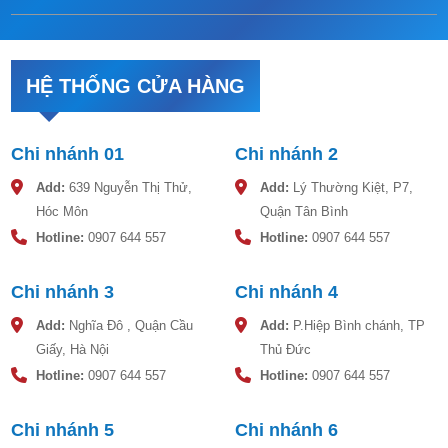
kết cấu gân tròn trên thân (có cả gân liên tục và gân
cách đều) tạo cho thân bồn có độ cứng vững cao
nhất và sử dụng trên nhiều địa hình. Thân bồn có kết
cấu từ nhựa LLDPE cho độ bền cao và có thể sử dụng
HỆ THỐNG CỬA HÀNG
được cho mọi nguồn nước. Vật liệu bồn từ nhựa
LLDPE đạt tiêu chuẩn an toàn vệ sinh thực phẩm.
Chi nhánh 01
Chi nhánh 2
Add:
639 Nguyễn Thị Thử,
Add:
Lý Thường Kiệt, P7,
Thông số kỹ thuật bồn nước nhựa 10000L Đại Thành
Hóc Môn
Quận Tân Bình
Thông số bồn nước nhựa đứng
Hotline:
0907 644 557
Hotline:
0907 644 557
Chiều cao: 2989 mm
Chi nhánh 3
Chi nhánh 4
Chiều rộng: 2156 mm
Add:
Nghĩa Đô , Quận Cầu
Add:
P.Hiệp Bình chánh, TP
Giấy, Hà Nội
Thủ Đức
Hotline:
0907 644 557
Hotline:
0907 644 557
Chi nhánh 5
Chi nhánh 6