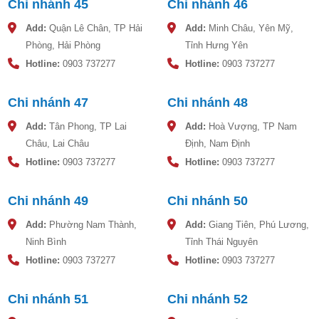
Chi nhánh 45
Chi nhánh 46
- Công tác bảo trì kiểm tra đinh kỳ sự hoạt động các linh kiện
Add:
Quận Lê Chân, TP Hải
Add:
Minh Châu, Yên Mỹ,
lắp trên sản phẩm như cút nước – gioăng cao su để ngăn
Phòng, Hải Phòng
Tỉnh Hưng Yên
chặn sớm các nguy cơ có thể sảy ra hỏng hóc trong quá trình
Hotline:
0903 737277
Hotline:
0903 737277
sử dụng.
- Công tác bảo trì kiểm tra cũng giúp phản ánh kịp thời các bất
cập để có hướng xử lý, loại bỏ các ngoại lực tác động vào
Chi nhánh 47
Chi nhánh 48
bồn nhựa có thể làm thủng bồn.
Add:
Tân Phong, TP Lai
Add:
Hoà Vượng, TP Nam
Châu, Lai Châu
Định, Nam Định
Xem thêm cách lắp đặt bồn nước nhựa Đại Thành
Hotline:
0903 737277
Hotline:
0903 737277
10000L đứng tốt nhất
Chi nhánh 49
Chi nhánh 50
Add:
Phường Nam Thành,
Add:
Giang Tiên, Phú Lương,
Ninh Bình
Tỉnh Thái Nguyên
Hotline:
0903 737277
Hotline:
0903 737277
Video hướng dẫn lắp đặt bồn nước
Chi nhánh 51
Chi nhánh 52