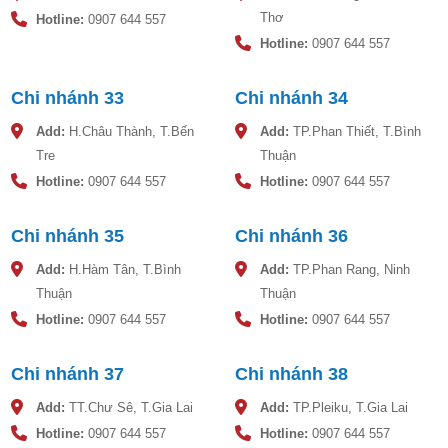
Thơ
Có thể đặt bồn nước nhựa trực tiếp xuống nền nhà hoặc
Hotline:
0907 644 557
nền sân thượng mà không ảnh hưởng đến tuổi thọ của bồn.
Hotline:
0907 644 557
Mặt phẳng đặt bồn nước nhựa phải nằm ngang song song
Chi nhánh 33
Chi nhánh 34
với mặt đất, không đặt bồn nằm nghiêng rễ làm bồn bị lật
đổ... làm hư hỏng bồn nhựa.
Add:
H.Châu Thành, T.Bến
Add:
TP.Phan Thiết, T.Bình
Tre
Thuận
Bồn nước nhựa có kết cấu có thể đặt ngoài trời nắng mưa
mà vẫn đảm bảo tuổi thọ của bồn, tuy nhiên đặt trong bóng
Hotline:
0907 644 557
Hotline:
0907 644 557
mát vẫn tốt hơn và có thể kéo dài tuổi thọ của bồn cao hơn
Chi nhánh 35
Chi nhánh 36
Đậy nắp bồn nước nhựa để đảm bảo không bị các vật rơi
rớt vào bên trong bồn làm ô nhiễm nguồn nước sử dụng.
Add:
H.Hàm Tân, T.Bình
Add:
TP.Phan Rang, Ninh
Thuận
Thuận
Hotline:
0907 644 557
Hotline:
0907 644 557
Chi nhánh 37
Chi nhánh 38
Add:
TT.Chư Sê, T.Gia Lai
Add:
TP.Pleiku, T.Gia Lai
Hotline:
0907 644 557
Hotline:
0907 644 557