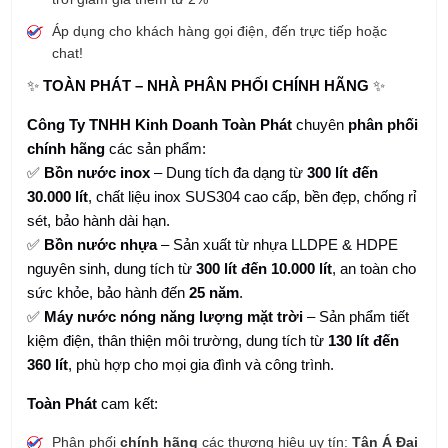
Áp dụng cho khách hàng gọi điện, đến trực tiếp hoặc
chat!
✨
TOÀN PHÁT – NHÀ PHÂN PHỐI CHÍNH HÃNG
✨
Công Ty TNHH Kinh Doanh Toàn Phát
chuyên
phân phối
chính hãng
các sản phẩm:
✅
Bồn nước inox
– Dung tích đa dạng từ
300 lít đến
30.000 lít
, chất liệu inox SUS304 cao cấp, bền đẹp, chống rỉ
sét, bảo hành dài hạn.
✅
Bồn nước nhựa
– Sản xuất từ nhựa LLDPE & HDPE
nguyên sinh, dung tích từ
300 lít đến 10.000 lít
, an toàn cho
sức khỏe, bảo hành đến
25 năm
.
✅
Máy nước nóng năng lượng mặt trời
– Sản phẩm tiết
kiệm điện, thân thiện môi trường, dung tích từ
130 lít đến
360 lít
, phù hợp cho mọi gia đình và công trình.
Toàn Phát
cam kết:
Phân phối
chính hãng
các thương hiệu uy tín:
Tân Á Đại