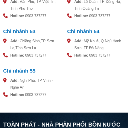
Add:
Vân Phú, TP Việt Trì,
Add:
Lê Duẩn, TP Đông Hà,
Tỉnh Phú Thọ
Tỉnh Quảng Trị
Hotline:
0903 737277
Hotline:
0903 737277
Chi nhánh 53
Chi nhánh 54
Add:
Chiềng Sinh,TP Sơn
Add:
Mỹ Khuê, Q.Ngũ Hành
La,Tỉnh Sơn La
Sơn, TP.Đà Nẵng
Hotline:
0903 737277
Hotline:
0903 737277
Chi nhánh 55
Add:
Nghi Phú, TP Vinh -
Nghệ An
Hotline:
0903 737277
TOÀN PHÁT - NHÀ PHÂN PHỐI BỒN NƯỚC