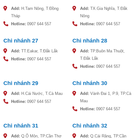
nguy cơ tác động vào bồn nước.
Add:
H.Tam Nông, T.Đồng
Add:
TX.Gia Nghĩa, T.Đắk
Tháp
Nông
Đảm bảo bồn nước không đựng hóa chất và axit có nồng
độ cao, không ở sát khu vực có hóa chất.
Hotline:
0907 644 557
Hotline:
0907 644 557
Do kết cầu của bồn nước nhựa là kết cấu mở tùy theo mục
Chi nhánh 27
Chi nhánh 28
đích sử dụng nên hướng dẫn lắp đặt trong tài liệu này cũng
chỉ nêu hướng dẫn lắp đặt bồn nhựa đứng. Với các loại bồn
Add:
TT.Eakar, T.Đắk Lắk
Add:
TP.Buôn Ma Thuột,
nước ngang thì các bước lắp ráp cũng tương tự như bồn
T.Đắk Lắk
Hotline:
0907 644 557
trên đây.
Hotline:
0907 644 557
Đặt đáy bồn nhựa trên 1 mặt phẳng cố định liền nhau (bồn
nước nhựa không có chân bồn nằm riêng lẻ mà chân bồn
Chi nhánh 29
Chi nhánh 30
nhựa chính là đáy bồn liền với phần thân bồn)
Add:
H.Cái Nước, T.Cà Mau
Add:
Vành Đai 1, P.9, TP.Cà
Toàn bộ mặt phẳng đặt bồn nhựa phải tiếp xúc trực tiếp với
Mau
Hotline:
0907 644 557
toàn bộ mặt phẳng đáy bồn, không được kê gạch hoặc cây
Hotline:
0907 644 557
gỗ giữa mặt phẳng bồn nhựa và đáy bồn nhựa (nếu kê 2
thanh gỗ ngang qua thì khi bồn có chứa nước, sức nặng
Chi nhánh 31
Chi nhánh 32
của cả bồn nước sẽ tập trung lên thanh gỗ, và sẽ làm nứt,
vỡ bồn tại vị trí kê giữa thanh gỗ và đáy bồn)
Add:
Q.Ô Môn, TP.Cần Thơ
Add:
Q.Cái Răng, TP.Cần