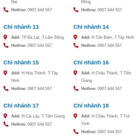
Nai
Đồng
Hotline:
0907 644 557
Hotline:
0907 644 557
Chi nhánh 13
Chi nhánh 14
Add:
TP.Đà Lạt, T.Lâm Đồng
Add:
H.Tân Biên, T.Tây Ninh
Hotline:
0907 644 557
Hotline:
0907 644 557
Chi nhánh 15
Chi nhánh 16
Add:
H.Hòa Thành, T.Tây
Add:
H.Châu Thành, T.Tiền
Ninh
Giang
Hotline:
0907 644 557
Hotline:
0907 644 557
Chi nhánh 17
Chi nhánh 18
Add:
H.Cai Lậy, T.Tiền Giang
Add:
H.Châu Thành, T.Trà
Vinh
Hotline:
0907 644 557
Hotline:
0907 644 557
Bồn nhựa 10 khối Tân Á Đại Thành GOLD