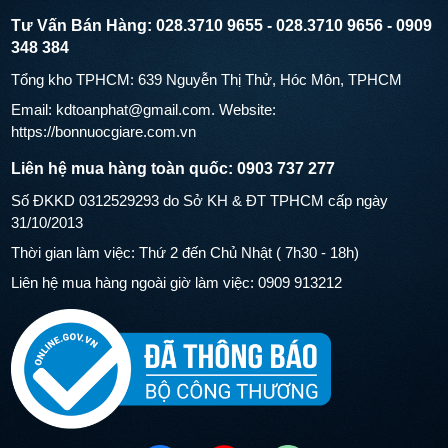
Tư Vấn Bán Hàng: 028.3710 9655 - 028.3710 9656 - 0909
348 384
Tổng kho TPHCM: 639 Nguyễn Thị Thử, Hóc Môn, TPHCM
Email: kdtoanphat@gmail.com. Website:
https://bonnuocgiare.com.vn
Liên hệ mua hàng toàn quốc: 0903 737 277
Số ĐKKD 0312529293 do Sở KH & ĐT TPHCM cấp ngày
CÚP & CHỨNG NHẬN
31/10/2013
Thời gian làm việc: Thứ 2 đến Chủ Nhật ( 7h30 - 18h)
TADT nhiều năm liền được người tiêu dùng tin tưởng bình
Liên hệ mua hàng ngoài giờ làm việc: 0909 913212
chọn là hàng Việt Nam Chất Lượng Cao, đạt giải thưởng "Sao
Vàng Đất Việt, đạt Huy chương Vàng tại các kỳ Hội chợ
Quốc tế Hàng công nghiệp Việt Nam, Cúp vàng VTOPBUILD
chất lượng sản phẩm ngành xây dựng Việt Nam, đặc biệt vinh
dự được nhận “Bằng khen của Thủ tướng Chính phủ” và
“Huân chương lao động hạng 2” do Chủ tịch nước trao tặng.