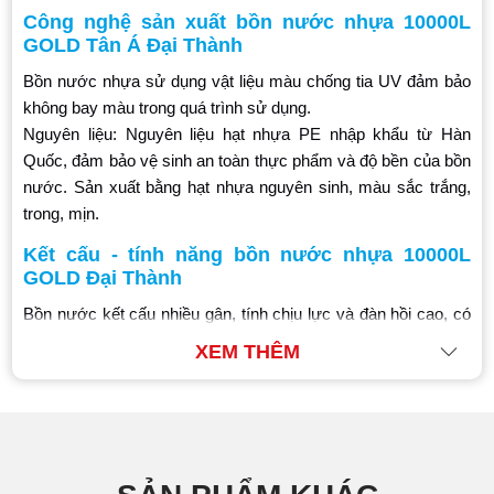
Công nghệ sản xuất bồn nước nhựa 10000L
GOLD Tân Á Đại Thành
Bồn nước nhựa sử dụng vật liệu màu chống tia UV đảm bảo
không bay màu trong quá trình sử dụng.
Nguyên liệu: Nguyên liệu hạt nhựa PE nhập khẩu từ Hàn
Quốc, đảm bảo vệ sinh an toàn thực phẩm và độ bền của bồn
nước. Sản xuất bằng hạt nhựa nguyên sinh, màu sắc trắng,
trong, mịn.
Kết cấu - tính năng bồn nước nhựa 10000L
GOLD Đại Thành
Bồn nước kết cấu nhiều gân, tính chịu lực và đàn hồi cao, có
độ bóng cao, nắp bồn có lỗ thông hơi thông minh, phù hợp với
XEM THÊM
mọi nguồn nước và thích hợp lắp đặt trên các tàu thuyền, các
khu công nghiệp hóa chất...
Kết cấu cút nước theo tiêu chuẩn phụ kiện bán ngoài thị
trường, dễ dàng thay thế. Vật liệu làm cút ABS cứng, vững,
vệ sinh.