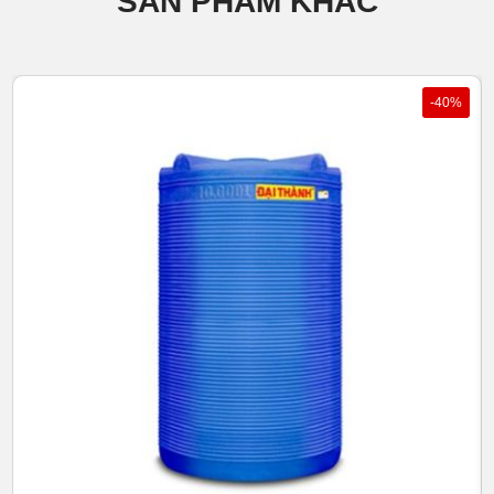
SẢN PHẨM KHÁC
Nắp bồn nhựa được chế tạo bằng phương pháp ép phun công
nghệ cao, từ nguyên liệu nhựa PE đồng nhất màu sắc và
đồng nhất với thân bồn.
Thân bồn được đúc liền khối, không có đường hàn ghép.
-40%
Logo, số lít, ISO, ngày tháng sản xuất được chế tạo bằng
công nghệ CNC liền trên khuôn nên sau khi đúc thì các thông
số được tạo ra cùng với sản phẩm.
>>> Xem thêm giá
bồn nước inox Tân Á Đại Thành
LOGO TÂN Á ĐẠI THÀNH IN NỔI
Bồn nước nhựa Đại Thành 10.000 lít có Logo TÂN Á
ĐẠI THÀNH nổi trên thân bồn khẳng định thương hiệu
nhà sản xuất và chống hàng giả, hàng nhái.
ĐẠT TIÊU CHUẨN ISO 9001-2008 IN NỔI
Bồn nước nhựa Đại Thành 10.000 lít có biểu tượng ISO
9001-2008 nổi trên bồn khẳng định hệ thống kiểm