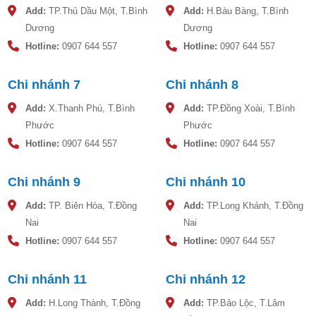
Add:
TP.Thủ Dầu Một, T.Bình
Add:
H.Bàu Bàng, T.Bình
Dương
Dương
Hotline:
0907 644 557
Hotline:
0907 644 557
Chi nhánh 7
Chi nhánh 8
Add:
X.Thanh Phú, T.Bình
Add:
TP.Đồng Xoài, T.Bình
Phước
Phước
Hotline:
0907 644 557
Hotline:
0907 644 557
Chi nhánh 9
Chi nhánh 10
Bản vẽ bồn nước nhựa Đại Thành GOLD
Add:
TP. Biên Hòa, T.Đồng
Add:
TP.Long Khánh, T.Đồng
Nai
Nai
Hotline:
0907 644 557
Hotline:
0907 644 557
Chi nhánh 11
Chi nhánh 12
Add:
H.Long Thành, T.Đồng
Add:
TP.Bảo Lộc, T.Lâm