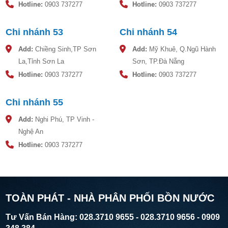
Hotline:
0903 737277
Hotline:
0903 737277
lâu dài. Sơn Hà - sự lựa chọn đáng tin cậy cho nguồn nước
sạch!
Chi nhánh 53
Chi nhánh 54
Add:
Chiềng Sinh,TP Sơn
Add:
Mỹ Khuê, Q.Ngũ Hành
La,Tỉnh Sơn La
Sơn, TP.Đà Nẵng
Hotline:
0903 737277
Hotline:
0903 737277
Chi nhánh 55
Add:
Nghi Phú, TP Vinh -
Nghệ An
Hotline:
0903 737277
TOÀN PHÁT - NHÀ PHÂN PHỐI BỒN NƯỚC
Tư Vấn Bán Hàng: 028.3710 9655 - 028.3710 9656 - 0909