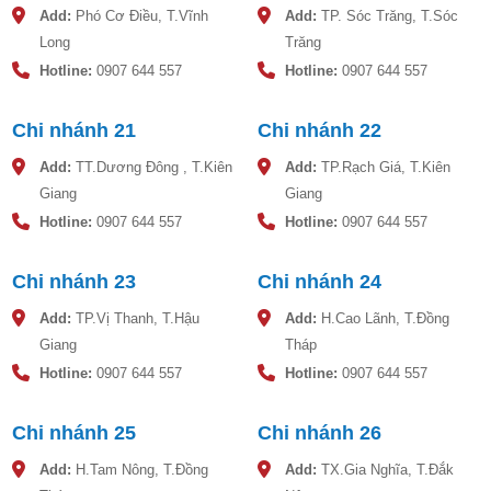
Add:
Phó Cơ Điều, T.Vĩnh
Add:
TP. Sóc Trăng, T.Sóc
Bước 4: Dựng bồn và đóng nắp bồn theo chiều kim đồng
Long
Trăng
hồ.
Hotline:
0907 644 557
Hotline:
0907 644 557
Bước 5: Lắp đặt đường nước vào, đường nước ra và xả cặn
theo nhu cầu sử dụng.
Chi nhánh 21
Chi nhánh 22
Add:
TT.Dương Đông , T.Kiên
Add:
TP.Rạch Giá, T.Kiên
Giang
Giang
Hotline:
0907 644 557
Hotline:
0907 644 557
Chi nhánh 23
Chi nhánh 24
Add:
TP.Vị Thanh, T.Hậu
Add:
H.Cao Lãnh, T.Đồng
Giang
Tháp
Hotline:
0907 644 557
Hotline:
0907 644 557
Chi nhánh 25
Chi nhánh 26
Hướng dẫn lắp đặt bồn nước nhựa Sơn Hà
Add:
H.Tam Nông, T.Đồng
Add:
TX.Gia Nghĩa, T.Đắk
Những lưu ý khi lắp đặt bồn nước nhựa Sơn Hà 2000L