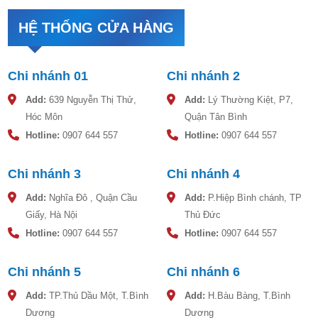
HỆ THỐNG CỬA HÀNG
Bồn nước nhựa Sơn Hà 2000L
Chi nhánh 01
Chi nhánh 2
Chủng
Đường
Chiều
Chiều cao
Trọng
Add:
639 Nguyễn Thị Thử,
Add:
Lý Thường Kiệt, P7,
Loại
kính
cao
cả nắp
lượng
Hóc Môn
Quận Tân Bình
(mm)
(mm)
(mm)
(kg)
Hotline:
0907 644 557
Hotline:
0907 644 557
300D
700
875
935
10.0
500D
793
1085
1145
13.5
Chi nhánh 3
Chi nhánh 4
700D
915
1185
1245
16.5
Add:
Nghĩa Đô , Quận Cầu
Add:
P.Hiệp Bình chánh, TP
Giấy, Hà Nội
Thủ Đức
1000D
1022
1295
1355
21.0
Hotline:
0907 644 557
Hotline:
0907 644 557
1500D
1180
1510
1570
29.5
2000D
1350
1570
1630
39.0
Chi nhánh 5
Chi nhánh 6
3000D
1560
1680
1740
56.5
Add:
TP.Thủ Dầu Một, T.Bình
Add:
H.Bàu Bàng, T.Bình
4000D
1718
1865
1925
76.5
Dương
Dương