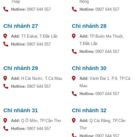
Tháp
Nông
đứng
Hotline:
0907 644 557
Hotline:
0907 644 557
Trong quá trình sử dụng bồn nhựa Sơn Hà chắc chắn sẽ
có xảy ra sự cố khác nhau như rò rỉ nước, bồn bị thủng,
Chi nhánh 27
Chi nhánh 28
hay bị tắc nghẽn do cặn bẩn tích tụ trong đường ống
Add:
TT.Eakar, T.Đắk Lắk
Add:
TP.Buôn Ma Thuột,
nước. Để hạn chế những sự cố này xảy ra, người dùng cần
T.Đắk Lắk
Hotline:
0907 644 557
thường xuyên kiểm tra, bảo trì, bảo dưỡng theo quy định
Hotline:
0907 644 557
của nhà sản xuất đảm bào bồn nước vận hành tốt, tiết
kiệm chi phí sửa chữa hay thay thế khi xảy ra sự cố.
Chi nhánh 29
Chi nhánh 30
Bồn nước nhựa Sơn Hà được thiết kế với tiêu chuẩn cao,
Add:
H.Cái Nước, T.Cà Mau
Add:
Vành Đai 1, P.9, TP.Cà
đảm bảo độ bền, an toàn cho nguồn nước sinh hoạt. Bản vẽ
Mau
Hotline:
0907 644 557
kỹ thuật thể hiện chi tiết kích thước, cấu tạo, và các vị trí lắp
Hotline:
0907 644 557
đặt của bồn, giúp khách hàng dễ dàng lựa chọn sản phẩm phù
hợp với không gian và nhu cầu sử dụng.
Chi nhánh 31
Chi nhánh 32
Add:
Q.Ô Môn, TP.Cần Thơ
Add:
Q.Cái Răng, TP.Cần
Thơ
Hotline:
0907 644 557
Hotline:
0907 644 557