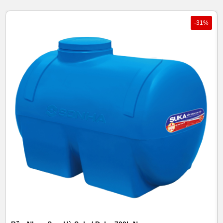
nên tạo ra bề mặt sản phẩm vô cùng láng mịn.
Lớp nhựa thứ hai màu đen có tác dụng ngăn tia cực
-31%
tím, chống nấm mốc, giữ cho nguồn nước luôn trong
sạch, đây là công nghệ mới lần đầu tiên có mặt tại Việt
Nam.
Lớp nhựa trong cùng với chất lượng nhựa tuyệt hảo,
có màu trắng như sữa, được nghiên cứu đặc biệt để
bảo vệ sức khỏe người tiêu dùng.
Bồn nhựa Sơn Hà đã được thử nghiệm và cấp chứng
nhận của Tổng cục tiêu chuẩn đo lường chất lượng về độ
cơ tính của sản phẩm (bao gồm bộ bền cao, chịu va đập,
độ bền uốn, độ cứng đảm bảo) và đảm bảo vệ sinh an
toàn thực phẩm. Bồn nhựa cao cấp thách thức thời gian
Thông số bồn nước nhựa Sơn Hà 2000L
Đứng
Các thông số kỹ thuật của BỒN NHỰA SƠN HÀ có dung
sai ±5% (Theo bản công bố chất lượng). Các thông số trên