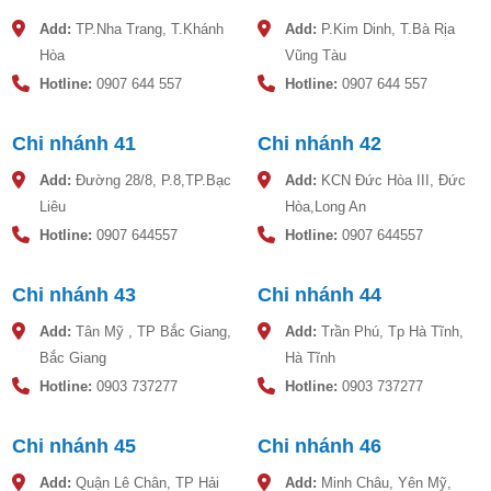
Bồn nước nhựa LLDPE: Dung tích từ 300 lít đến 10.000 lít,
Add:
TP.Nha Trang, T.Khánh
Add:
P.Kim Dinh, T.Bà Rịa
bảo hành 40 năm, chịu lực tốt, không phai màu.
Hòa
Vũng Tàu
Thiết kế đa dạng: Kiểu dáng bồn đứng, bồn ngang phù hợp
Hotline:
0907 644 557
Hotline:
0907 644 557
mọi không gian lắp đặt.
Chi nhánh 41
Chi nhánh 42
Add:
Đường 28/8, P.8,TP.Bạc
Add:
KCN Đức Hòa III, Đức
Liêu
Hòa,Long An
Hotline:
0907 644557
Hotline:
0907 644557
Chi nhánh 43
Chi nhánh 44
Add:
Tân Mỹ , TP Bắc Giang,
Add:
Trần Phú, Tp Hà Tĩnh,
Bắc Giang
Hà Tĩnh
Hotline:
0903 737277
Hotline:
0903 737277
Chi nhánh 45
Chi nhánh 46
Dịch vụ chuyên nghiệp:
Add:
Quận Lê Chân, TP Hải
Add:
Minh Châu, Yên Mỹ,