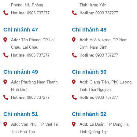
Tư vấn miễn phí: Hỗ trợ khách hàng chọn sản phẩm phù
Phòng, Hải Phòng
Tỉnh Hưng Yên
hợp với nhu cầu.
Hotline:
0903 737277
Hotline:
0903 737277
Khảo sát tận nơi: Đảm bảo vị trí lắp đặt tối ưu.
Chi nhánh 47
Chi nhánh 48
Lắp đặt trọn gói: Nhanh chóng, chính xác, an toàn.
Add:
Tân Phong, TP Lai
Add:
Hoà Vượng, TP Nam
Ưu đãi:
Giao hàng miễn phí.
Châu, Lai Châu
Định, Nam Định
Hotline:
0903 737277
Hotline:
0903 737277
Giá cả cạnh tranh, đảm bảo hàng chính hãng.
Liên hệ Toàn Phát để được hỗ trợ ngay hôm nay!
Chi nhánh 49
Chi nhánh 50
Hình ảnh thực tế bồn nước nhựa Sơn Hà
Add:
Phường Nam Thành,
Add:
Giang Tiên, Phú Lương,
Bồn nước nhựa Sơn Hà là giải pháp lưu trữ nước lý tưởng,
Ninh Bình
Tỉnh Thái Nguyên
được thiết kế để đáp ứng nhu cầu sinh hoạt và sản xuất. Với
Hotline:
0903 737277
Hotline:
0903 737277
chất liệu nhựa LLDPE cao cấp, bồn có khả năng chịu lực tốt,
chống tia UV, đảm bảo an toàn vệ sinh thực phẩm. Sản phẩm
Chi nhánh 51
Chi nhánh 52
có dung tích đa dạng từ 300 lít đến 10.000 lít, phù hợp cho
Add:
Vân Phú, TP Việt Trì,
Add:
Lê Duẩn, TP Đông Hà,
mọi quy mô sử dụng. Được bảo hành lên đến 40 năm, bồn
Tỉnh Phú Thọ
Tỉnh Quảng Trị
nước nhựa Sơn Hà không chỉ bền bỉ mà còn tiết kiệm chi phí