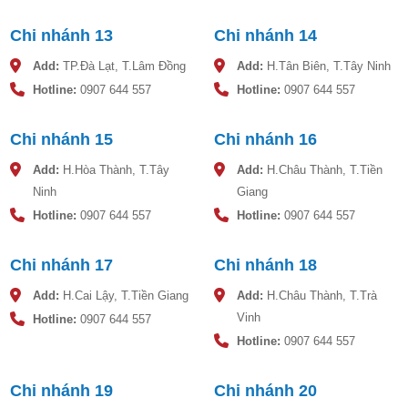
tan, tua vít, ốc vít, keo dán (máy hàn nhiệt).
Chi nhánh 13
Chi nhánh 14
– Vị trí lắp đặt cần đảm bảo theo tiêu chuẩn mà Sơn Hà
quy định:
Add:
TP.Đà Lạt, T.Lâm Đồng
Add:
H.Tân Biên, T.Tây Ninh
Mặt phẳng nắp đặt phải đảm bảo để bốn đứng vững, cố
Hotline:
0907 644 557
Hotline:
0907 644 557
định, không kê kích.
Chịu được tải trọng của bồn khi chưa chứa nước vào và có
Chi nhánh 15
Chi nhánh 16
thêm hệ số an toàn
Không lắp sát những nơi nguy hiểm như đường điện, khi
Add:
H.Hòa Thành, T.Tây
Add:
H.Châu Thành, T.Tiền
rò rỉ có thể gây nguy hiểm hoặc cạnh mép tường có thể
Ninh
Giang
gây trầy xước khi xê dịch bồn nhựa Sơn Hà.
Hotline:
0907 644 557
Hotline:
0907 644 557
* Tiến hành lắp đặt:
Chi nhánh 17
Chi nhánh 18
Bước 1: Tháo nắp bồn ngược chiều kim đồng hồ.
Bước 2: Lắp cút vào đường nước vào. Lưu ý, luồn gioăng
Add:
H.Cai Lậy, T.Tiền Giang
Add:
H.Châu Thành, T.Trà
và bulong ở phía trong bồn ra, vặn và dùng cle xoay chặt
Vinh
Hotline:
0907 644 557
đấy ốc ở phía ngoài.
Hotline:
0907 644 557
Bước 3: Lật bồn cút đường nước ra từ trong đường ra. Tay
trái giữ cút, tay phải vặn đai ốc để tránh trường hợp cút
Chi nhánh 19
Chi nhánh 20
nước bị thụt vào trong. Dùng cle vặn chặt đai ốc.