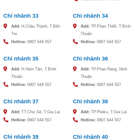
Chi nhánh 33
Chi nhánh 34
Add:
H.Châu Thành, T.Bến
Add:
TP.Phan Thiết, T.Bình
Tre
Thuận
Hotline:
0907 644 557
Hotline:
0907 644 557
Chi nhánh 35
Chi nhánh 36
Add:
H.Hàm Tân, T.Bình
Add:
TP.Phan Rang, Ninh
Bản vẽ bồn nước nhựa Sơn Hà 2000 lít
Thuận
Thuận
Hotline:
0907 644 557
Hotline:
0907 644 557
Công ty Toàn Phát chuyên cung cấp dịch vụ tư vấn, khảo
sát, lắp đặt bồn nước inox và bồn nước nhựa chính hãng
Chi nhánh 37
Chi nhánh 38
với mức giá hợp lý, đảm bảo chất lượng vượt trội.
Add:
TT.Chư Sê, T.Gia Lai
Add:
TP.Pleiku, T.Gia Lai
Hotline:
0907 644 557
Hotline:
0907 644 557
Đặc điểm nổi bật:
Bồn nước inox SUS304: Dung tích từ 300 lít đến 30.000 lít,
bảo hành 16 năm, bền bỉ và chống ăn mòn tốt.
Chi nhánh 39
Chi nhánh 40