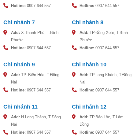
Hotline:
0907 644 557
Hotline:
0907 644 557
5000D
1834
1965
2025
96.0
Dung tích phù hợp khi chọn mua bồn nước
Chi nhánh 7
Chi nhánh 8
nhựa Sơn Hà
Add:
X.Thanh Phú, T.Bình
Add:
TP.Đồng Xoài, T.Bình
Phước
Phước
Bồn nước 300 lít – 700 lít : 2-3 người sử dụng
Hotline:
0907 644 557
Hotline:
0907 644 557
Bồn nước 700 lít – 1500 lít : 3-4 người sử dụng
Bồn nước 1500 lít – 2000 lít : 5-6 người sử dụng
Bồn nước 2000 lít – 3000 lít : 6-7 người sử dụng
Chi nhánh 9
Chi nhánh 10
Bồn nước 3000 lít – 4000 lít : 8-9 người sử dụng
Add:
TP. Biên Hòa, T.Đồng
Add:
TP.Long Khánh, T.Đồng
Bồn nước 5000 lít : 10-12 người sử dụng
Nai
Nai
Quy trình lắp đặt bồn nước nhựa Sơn Hà
Hotline:
0907 644 557
Hotline:
0907 644 557
2000L được thực hiện như sau:
Chi nhánh 11
Chi nhánh 12
* Chuẩn bị lắp đặt:
Add:
H.Long Thành, T.Đồng
Add:
TP.Bảo Lộc, T.Lâm
– Kiểm tra xem đã đủ dụng cụ, phụ tùng lắp đặt chưa.
Nai
Đồng
Những dụng cụ cần thiết bao gồm: Van phao điện, kìm
Hotline:
0907 644 557
Hotline:
0907 644 557
điện, kìm mỏ vịt, kìm nước, cút kép mang sông, Cle, băng