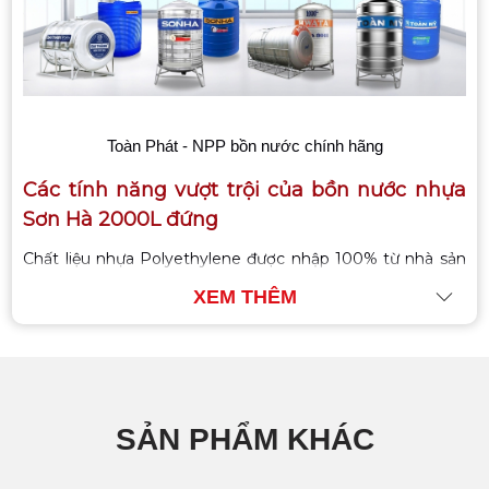
Toàn Phát - NPP bồn nước chính hãng
Các tính năng vượt trội của bồn nước nhựa
Sơn Hà 2000L đứng
Chất liệu nhựa Polyethylene được nhập 100% từ nhà sản
xuất có uy tín tại Thái Lan với đặc tính không phai màu,
XEM THÊM
khả năng chống tia cực tím cao đồng thời chống lại sự ăn
mòn.
Cấu tạo đặc biệt 3 lớp, theo công nghệ sản
xuất bồn nhựa đang áp dụng phổ biến tại
Mỹ hiện nay:
SẢN PHẨM KHÁC
Lớp nhựa ngoài cùng được làm từ hạt nhựa xanh cao
cấp nhập khẩu nguyên hạt, bỏ qua quá trình trộn màu